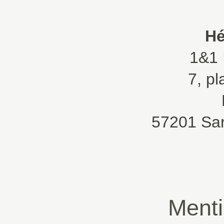
Hé
1&1 
7, pl
57201 Sa
Menti