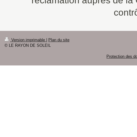
réclamation auprès de la 
contr
Version imprimable
|
Plan du site
© LE RAYON DE SOLEIL
Protection des d